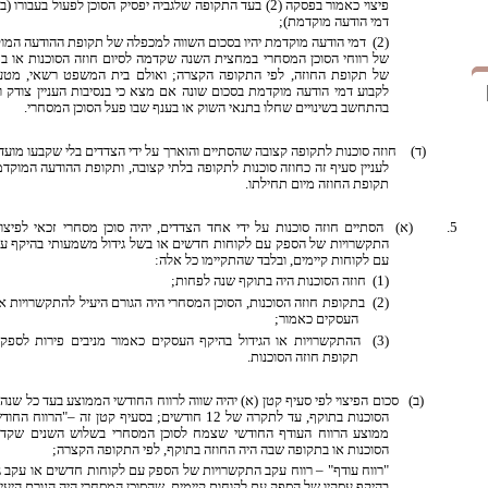
פיצוי כאמור בפסקה (2) בעד התקופה שלגביה יפסיק הסוכן לפעול בעבור
דמי הודעה מוקדמת);
(2) דמי הודעה מוקדמת יהיו בסכום השווה למכפלה של תקופת ההודעה המ
של רווחי הסוכן המסחרי במחצית השנה שקדמה לסיום חוזה הסוכנות או ב
של תקופת החוזה, לפי התקופה הקצרה; ואולם בית המשפט רשאי, מטעמ
לקבוע דמי הודעה מוקדמת בסכום שונה אם מצא כי בנסיבות העניין צודק ונ
בהתחשב בשינויים שחלו בתנאי השוק או בענף שבו פעל הסוכן המסחרי.
(ד) חוזה סוכנות לתקופה קצובה שהסתיים והוארך על ידי הצדדים בלי שקבעו מועד ל
לעניין סעיף זה כחוזה סוכנות לתקופה בלתי קצובה, ותקופת ההודעה המוקד
תקופת החוזה מיום תחילתו.
5. (א) הסתיים חוזה סוכנות על ידי אחד הצדדים, יהיה סוכן מסחרי זכאי לפיצו
התקשרויות של הספק עם לקוחות חדשים או בשל גידול משמעותי בהיקף ע
עם לקוחות קיימים, ובלבד שהתקיימו כל אלה:
(1) חוזה הסוכנות היה בתוקף שנה לפחות;
(2) בתקופת חוזה הסוכנות, הסוכן המסחרי היה הגורם היעיל להתקשרויות או
העסקים כאמור;
(3) ההתקשרויות או הגידול בהיקף העסקים כאמור מניבים פירות לספ
תקופת חוזה הסוכנות.
(ב) סכום הפיצוי לפי סעיף קטן (א) יהיה שווה לרווח החודשי הממוצע בעד כל שנה 
הסוכנות בתוקף, עד לתקרה של 12 חודשים; בסעיף קטן זה –
"הרווח החוד
ממוצע הרווח העודף החודשי שצמח לסוכן המסחרי בשלוש השנים שקדמו
הסוכנות או בתקופה שבה היה החוזה בתוקף, לפי התקופה הקצרה;
"רווח עודף" – רווח עקב התקשרויות של הספק עם לקוחות חדשים או עקב ג
בהיקף עסקיו של הספק עם לקוחות קיימים, שהסוכן המסחרי היה הגורם היעיל