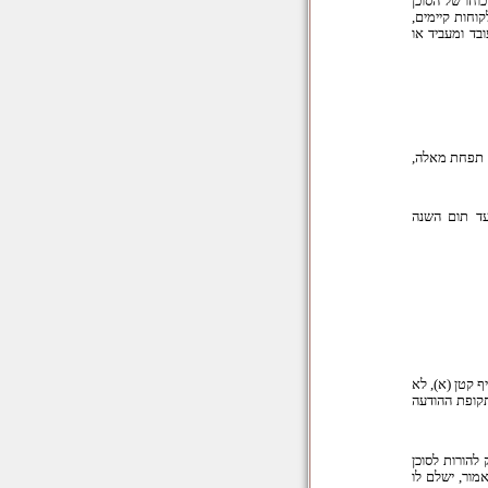
וחו של הסוכן
חות קיימים,
בד ומעביד או
 תפחת מאלה,
עד תום השנה
 קטן (א), לא
קופת ההודעה
 להורות לסוכן
מור, ישלם לו