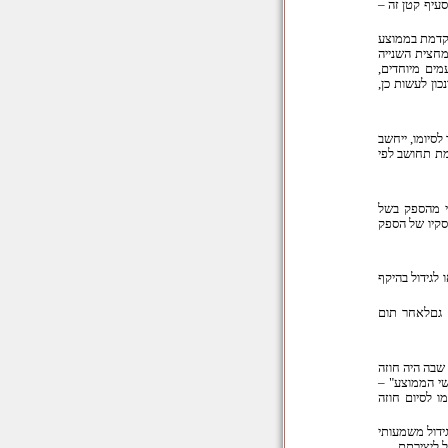
ו (בסעיף קטן זה –
וקדמת בממוצע
מחצית השנייה
ים מיוחדים,
כון לעשות כן,
סיומו, ייחשב
מת תחושב לפי
י מהספק בשל
סקיו של הספק
 לגידול בהיקף
ק גםלאחר תום
שבה היה חוזה
שי הממוצע" –
 לסיום חוזה
ידול משמעותי
 ליצירתם.