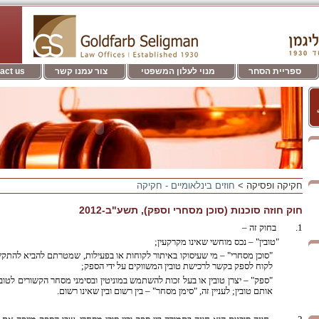
ספריית הסחר
מנוי לעלון המשפטי
צור עמנו קשר
act us
חקיקה ופסיקה >
חוזים בינלאומיים - חקיקה
חוק חוזה סוכנות (סוכן מסחרי וספק), תשע"ב-2012
1. בחוק זה –
"טובין" – נכס מוחשי שאינו מקרקעין;
"סוכן מסחרי" – מי שעיסוקו באיתור לקוחות או בפעילות, שמטרתם להביא להתקשר
לקוח לספק בקשר לרכישת טובין המשווקים על ידי הספק;
"ספק" – יצרן טובין או בעל זכות להשתמש במוניטין ובסימני מסחר הקשורים לטוב
אותם טובין; לעניין זה, "סימן מסחר" – בין רשום ובין שאינו רשום.