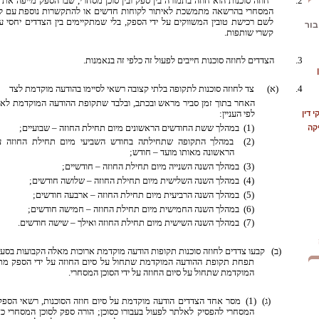
2. חוזה סוכנות הוא חוזה בתמורה בין ספק ובין סוכן מסחרי, שבו הספק מייפה את כ
המסחרי בהרשאה מתמשכת לאיתור לקוחות חדשים או להתקשרות נוספת עם לקו
לשם רכישת טובין המשווקים על ידי הספק, בלי שמתקיימים בין הצדדים יחסי עו
בור
קשרי שותפות.
3. הצדדים לחוזה סוכנות חייבים לפעול זה כלפי זה בנאמנות.
4. (א) צד לחוזה סוכנות לתקופה בלתי קצובה רשאי לסיימו בהודעה מוקדמת לצד
האחר בתוך זמן סביר מראש ובכתב, ובלבד שתקופת ההודעה המוקדמת לא
לפי העניין:
 דין
(1) במהלך ששת החודשים הראשונים מיום תחילת החוזה – שבועיים;
קה
(2) במהלך התקופה שתחילתה בחודש השביעי מיום תחילת החוזה 
הראשונה מאותו מועד – חודש;
(3) במהלך השנה השנייה מיום תחילת החוזה – חודשיים;
(4) במהלך השנה השלישית מיום תחילת החוזה – שלושה חודשים;
(5) במהלך השנה הרביעית מיום תחילת החוזה – ארבעה חודשים;
(6) במהלך השנה החמישית מיום תחילת החוזה – חמישה חודשים;
(7) במהלך השנה השישית מיום תחילת החוזה ואילך – שישה חודשים.
(ב) קבעו צדדים לחוזה סוכנות תקופות הודעה מוקדמת ארוכות מאלה הקבועות בסעיף
תפחת תקופת ההודעה המוקדמת שתחול על סיום החוזה על ידי הספק מת
המוקדמת שתחול על סיום החוזה על ידי הסוכן המסחרי.
(ג) (1) מסר אחד הצדדים הודעה מוקדמת על סיום חוזה הסוכנות, רשאי הספק
המסחרי להפסיק לאלתר לפעול בעבורו כסוכן; הורה ספק לסוכן המסחרי כא