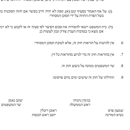
(ג) על אף האמור בסעיף קטן (א), ספק לא יהיה חייב בפיצוי אם חוזה הסוכנות בוטל 
בשל הפרת החוזה על ידי הסוכן המסחרי.
(ד) בית המשפט רשאי להפחית את סכום הפיצוי לפי סעיף זה או לקבוע כי לא יינתן 
אם מצא כי בנסיבות העניין צודק ונכון לעשות כן.
6. אין להתנות על הוראות חוק זה, אלא לטובת הסוכן המסחרי.
7. אין בהוראות חוק זה כדי לגרוע מהוראות כל דין.
8. שר המשפטים ממונה על ביצוע חוק זה.
9. תחילתו של חוק זה שישים ימים מיום פרסומו.
בנימין נתניהו יעקב נאמן
ראש הממשלה שר המשפטים
שמעון פרס ראובן ריבלין
נשיא המדינה יושב ראש הכנסת