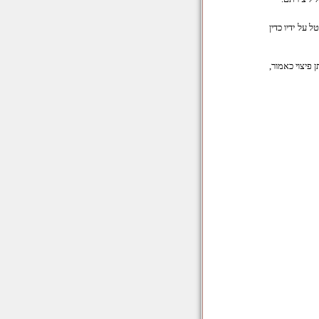
על ידיו כדין
פיצוי כאמור,