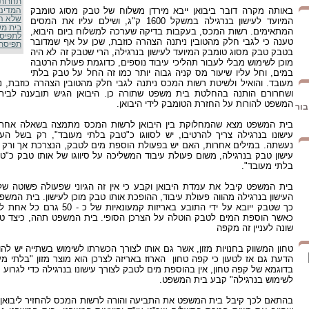
תחרות
באותה מקרה דובר ביבואן ייבא מירדן משלוח של טבק מסוג טומבק
המדינה
שלא ה
המיועד לעישון בנרגילה במשקל 1600 ק"ג, ושילם עליו את המסים
בית מש
המתאימים. רשות המכס, בעקבות בדיקה שערכה למשלוח ביום היבוא,
לתפיס
טענה כי לגבי חלק מהטובין ניתנה הצהרה כוזבת, שכן על אף שמדובר
תפיסת 
בטבק טבק מסוג טומבק המיועד לעישון בנרגילה, הרי שטבק זה לא היה
מוכן לשימוש מבלי לעבור תהליכי עיבוד נוספים, כדוגמת פעולת הרטבה
במים, וחל עליו שיעור מס קניה גבוה יותר כמו זה החל על טבק בלתי
מעובד. והואיל ולשיטת רשות המכס ניתנה לגבי חלק מהטובין הצהרה כוזבת, נ
ושחרורם הותנה בהחלטת בית משפט שתורה כן. היבואן הגיש תובענה לב
המשפט להורות על החזרת הטומבק לידי היבואן.
בור
בית המשפט מצא שהמחלוקת בין היבואן לרשות המכס מתמצה בשאלה אחת ו
עישונו בנרגילה צריך להרטיבו, יש לסווגו כ"טבק בלתי מעובד", רק בשל 
נעשתה. במילים אחרות, האם יש בפעולת הוספת מים לטבק, הנצרכת אך ורק בש
עישון טבק בנרגילה, משום פעולת עיבוד המשליכה על סיווגו של אותו טבק כ"
בלתי מעובד".
בית המשפט קיבל את עמדת היבואן וקבע כי אין זה הגיוני שפעולה פשוטה ש
העישון בנרגילה מהווה פעולת עיבוד, ההופכת אותו טבק מוכן לעישון. בית המשפ
כך שטבק ייובא על ידי התובע באריזות 
כאשר הוספת המים לטבק הוטלה על הצרכן הסופי. בית המשפט תהה, כיצד טבק
שונה לעניין זה מקפה
טחון המשווק בחנויות מזון, אשר גם אותו לצורך הכשרתו לשימוש בשתייה יש לה
הדעת גם אז לטעון כי קפה טחון הארוז באריזה לצרכן הוא מוצר מזון "בלתי מעו
בדוגמא של קפה טחון, אין בהוספת מים לטבק לצורך עישונו בנרגילה כדי לגרוע 
לשימוש בנרגילה" קבע בית המשפט.