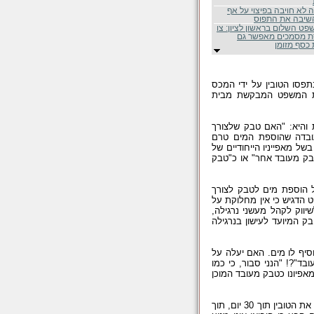
 לא חויבה בפיצוי על אף
שיבה את התפוס
פט השלום בראשון לציון: צו
ת מסמכים מאפשר גם
כסף מזומן
תפסו הטובין על ידי המכס
ית המשפט המבקשת מבית
היא: "האם טבק שלצורך
העובדה שהוספת המים טרם
ל מאפייניו הייחודיים של
טבק מעובד אחר" או כ"טבק
ל הוספת מים לטבק לצורך
ט הדגיש כי אין מחלוקת על
קמעונאיות של כ - 50 גרם כל אחת לשיווק לקהל מעשני נרגילה,
 המיועד לעישון בנרגילה
וסיף לו מים. האם יעלה על
בד"?! "הנני סבור, כי כמו
מאפיונו כטבק מעובד המוכן
בהתאם לכך קיבל בית המשפט את התביעה והורה לרשות המכס להחזיר ליבואן את הטובין תוך 30 יום, תוך