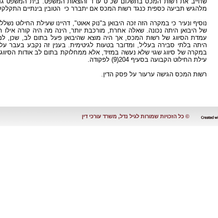
שחייב את רשות המכס בתשלום שכ"ט עו"ד והוצאות המשפט. בית המשפט גם ק
מלהגיש תביעה כספית כנגד רשות המכס אם יתברר כי הטובין בינתיים התקלקלו ו
נוסיף ונעיר כי במקרה הזה זכה היבואן ב"נוק אאוט", דהיינו שעילת החילוט נשלל
של היבואן היתה נכונה. שאלה אחרת, מורכבת יותר, הינה מה היה קורה אילו
עמדת הסיווג של רשות המכס, אך היה מוצא שהיבואן פעל בתום לב, שכן, למ
היתה בלתי סבירה בעליל, ומדובר בטעות לגיטימית. בענין זה נקבע בעבר על 
במקרה של סיווג שגוי שלא נעשה במזיד, אלא ממחלוקת בתום לב אודות הסיווג
עילת החילוט הקבועה בסעיף 204(9) לפקודה.
רשות המכס הגישה ערעור על פסק הדין.
© כל הזכויות שמורות לגיל נדל, משרד עורכי דין