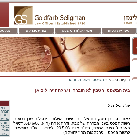
ספריית הסחר
מנוי לעלון המשפטי
צור עמנו קשר
act us
חוקיות היבוא >
תפיסה חילוט והחרמה
בית המשפט: הטבק לא הוברח, ויש להחזירו ליבואן
עו"ד גיל נדל
בית מ
חברה 
לשחרור
לאחרונה ניתן פסק דינו של בית משפט השלום בירושלים שדן בטענת
אכיפה 
בהחלט
רשות המכס בענין הברחה של טבק, ודחה אותה (ת.א. 6146/06, דניאל
בכופר
מאהר נ' רשות המכס, פס"ד מיום 20.5.08, ליבואן – עו"ד רוטשילד,
אושר ח
לרשות המכס – פרקליטות מחוז ירושלים).
לאחר ש