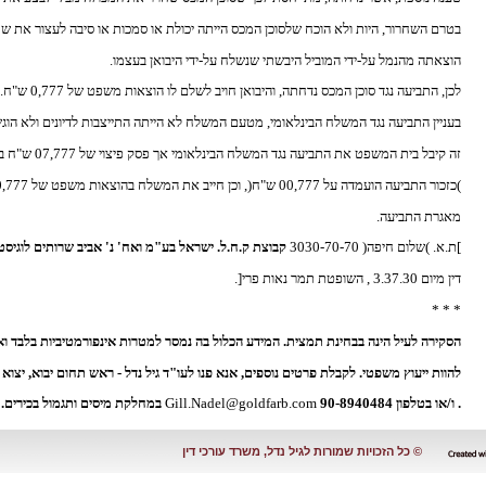
בטרם השחרור, היות ולא הוכח שלסוכן המכס הייתה יכולת או סמכות או סיבה לעצור את ש
הוצאתה מהנמל על-ידי המוביל היבשתי שנשלח על-ידי היבואן בעצמו.
לכן, התביעה נגד סוכן המכס נדחתה, והיבואן חויב לשלם לו הוצאות משפט של 0,777 ש"ח.
בעניין התביעה נגד המשלח הבינלאומי, מטעם המשלח לא הייתה התייצבות לדיונים ולא הוגש
זה קיבל בית המשפט את התביעה נגד המשלח הבינלאומי אך פסק פיצוי של 07,777 ש"ח בלבד על דרך האומדנה
)כזכור התביעה הועמדה על 00,777 ש"ח(, וכן חייב את המשלח בהוצאות משפט של 0,777 ש"ח והחזר של מחצית
מאגרת התביעה.
]ת.א. )שלום חיפה( 3030
70
-
70
-
קבוצת ק.ח.ל. ישראל בע"מ ואח' נ' אביב שרותים לוגיסט
דין מיום 3.37.30 , השופטת תמר נאות פרי[.
* * *
הסקירה לעיל הינה בבחינת תמצית. המידע הכלול בה נמסר למטרות אינפורמטיביות בלבד ואי
להוות ייעוץ משפטי. לקבלת פרטים נוספים, אנא פנו לעו"ד גיל נדל - ראש תחום יבוא, יצוא 
. ו/או בטלפון 90
8940484
-
Gill.Nadel@goldfarb.com
במחלקת מיסים ותגמול בכירים. 
© כל הזכויות שמורות לגיל נדל, משרד עורכי דין