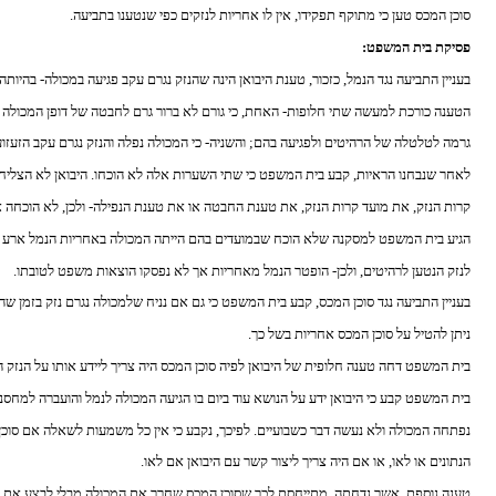
סוכן המכס טען כי מתוקף תפקידו, אין לו אחריות לנזקים כפי שנטענו בתביעה.
פסיקת בית המשפט:
בעניין התביעה נגד הנמל, כזכור, טענת היבואן הינה שהנזק נגרם עקב פגיעה במכולה- בהיות
הטענה כורכת למעשה שתי חלופות- האחת, כי גורם לא ברור גרם לחבטה של דופן המכולה ו
גרמה לטלטלה של הרהיטים ולפגיעה בהם; והשניה- כי המכולה נפלה והנזק נגרם עקב הזעזו
לאחר שנבחנו הראיות, קבע בית המשפט כי שתי השערות אלה לא הוכחו. היבואן לא הצליח 
קרות הנזק, את מועד קרות הנזק, את טענת החבטה או את טענת הנפילה- ולכן, לא הוכחה אח
הגיע בית המשפט למסקנה שלא הוכח שבמועדים בהם הייתה המכולה באחריות הנמל ארע אי
לנזק הנטען לרהיטים, ולכן- הופטר הנמל מאחריות אך לא נפסקו הוצאות משפט לטובתו.
בעניין התביעה נגד סוכן המכס, קבע בית המשפט כי גם אם נניח שלמכולה נגרם נזק בזמן שה
ניתן להטיל על סוכן המכס אחריות בשל כך.
בית המשפט דחה טענה חלופית של היבואן לפיה סוכן המכס היה צריך ליידע אותו על הנזק ה
בית המשפט קבע כי היבואן ידע על הנושא עוד ביום בו הגיעה המכולה לנמל והועברה למחסני
נפתחה המכולה ולא נעשה דבר כשבועיים. לפיכך, נקבע כי אין כל משמעות לשאלה אם סוכן
הנתונים או לאו, או אם היה צריך ליצור קשר עם היבואן אם לאו.
טענה נוספת, אשר נדחתה, מתייחסת לכך שסוכן המכס שחרר את המכולה מבלי לבצע את "