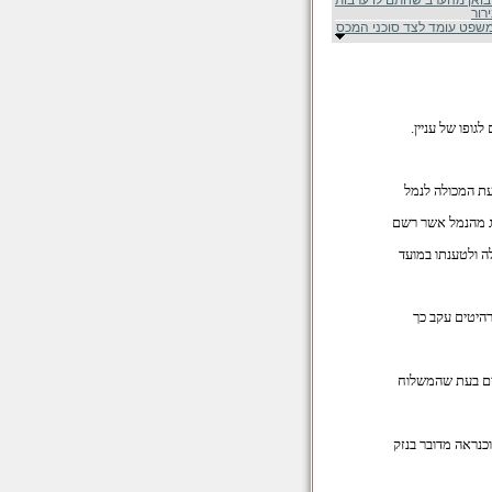
בואן מהערב שחתם לו ערבות
רור
שפט עומד לצד סוכני המכס
גופו של עניין.
געת המכולה לנמל
ציג מהנמל אשר רשם
לה ולטענתו במועד
לרהיטים עקב כך
יים בעת שהמשלוח
כנראה מדובר בנזק