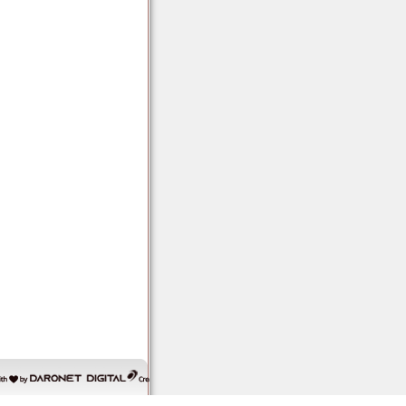
דרונט
דיגיטל
-