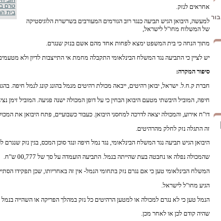
חוב הי
טרם בי
אחראים לנזק.
בית המ
בור
למעשה, היבואן הגיש תביעה כנגד רוב הגורמים המעורבים בשרשרת הלוגיסטיקה
של המשלוח מחו"ל לישראל,
מתוך הנחה כי בית המשפט ימצא לפחות אחד מהם אשם בנזק שנגרם.
יש לציין כי התביעה נגד המשלח הבינלאומי התקבלה מחמת אי התייצבות לדיון ולא מטעמים ל
סיפור המקרה:
חברת ק.ח.ל. ישראל, יבואן רהיטים, ייבאה מכולת רהיטים מנמל בהונג קונג לנמל חיפה. בה
חיפה, המוביל היבשתי מטעם היבואן הבחין כי על דופן המכולה ישנה פגיעה. המוביל זימן נ
דו"ח אירוע, והמכולה יצאה לדרכה למחסני היבואן. כעבור כשבועיים, פתח היבואן את המכו
זה התגלה נזק לחלק מהרהיטים.
היבואן הגיש תביעה נגד המשלח הבינלאומי, נגד נמל חיפה ונגד סוכן המכס, בגין נזק שנגרם 
שהמכולה נפלה או נחבטה בעת שהייתה בנמל. התביעה הועמדה על סך של 00,777 ש"ח.
המשלח הבינלאומי טען כי אם נגרם נזק בתחומי הנמל- אין זה באחריותו, שכן תפקידו הסת
הגיע מחו"ל לישראל.
הנמל טען כי לא נגרם למכולה או למטען הרהיטים כל נזק במהלך הפריקה או השהייה בנמל ו
שהיה קודם לכן או לאחר מכן.