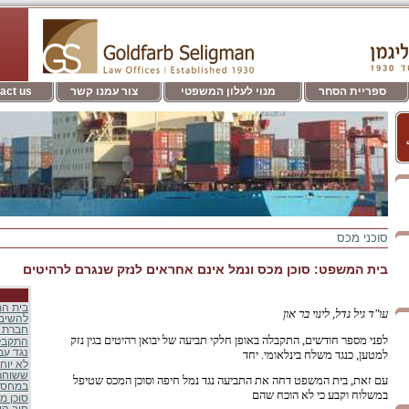
ספריית הסחר
מנוי לעלון המשפטי
צור עמנו קשר
act us
סוכני מכס
בית המשפט: סוכן מכס ונמל אינם אחראים לנזק שנגרם לרהיטים
בית המ
עו"ד גיל נדל, לינוי בר און
להשיב 
חברת ע
לפני מספר חודשים, התקבלה באופן חלקי תביעה של יבואן רהיטים בגין נזק
התקבלה
נגד עמ
למטען, כנגד משלח בינלאומי. יחד
לא יוחז
ששוחרר
עם זאת, בית המשפט דחה את התביעה נגד נמל חיפה וסוכן המכס שטיפל
במחסני
במשלוח וקבע כי לא הוכח שהם
סוכן מ