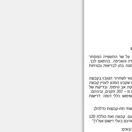
דת דויטש, והטילה על שר התעשייה המסחר
ה והאכיפה. בהתאם לכך,
ונה בהן לבריאות ובטיחות
אי לשחרור הטובין בקבוצה
שקבע המכון לעניין קבוצה
 בדיקת אב טיפוס, ובדיקות של
משלוחים שוטפים, בהתאם לנספח "ש" של כל תקן. קבוצה זאת כוללת לא פחות מ – 207 תקנים, וביניהם:
לשימוש כללי דומה: דרישות
שתי תת-קבוצות כדלהלן:
– טובין שניתנים לזיהוי בנקל עם טובין שנבדקו בבדיקת אב-טיפוס/דגם. קבוצה זאת כוללת 120
הבאים: