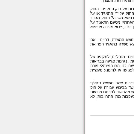
 ההשמדה של המצרך.
רות על חוק התקנים. החוק
חוק על ידי התאגיד או על
שו של מי שהפר את חובתו – קנס בגובה 67,300 ₪. מיהו נושא משרה? החוק מגדיר
 האחראי מטעם התאגיד על
ור, ייבוא מכירה או ייצוא
שא המשרה, דהיינו - אם
נושא משרה בתאגיד הפר את
וים מנהליים, לתקופה של
רשמי, נגרמת פגיעה בבריאות
ה כזו. הצו המינהלי מורה
גיעה או להימנע מעשיית
חייבות אשר משמש תחליף
שד בביצוע עבירה על חוק
וש מהחשוד לפרסם מודעות
בעקבות מתן התחייבות, לא