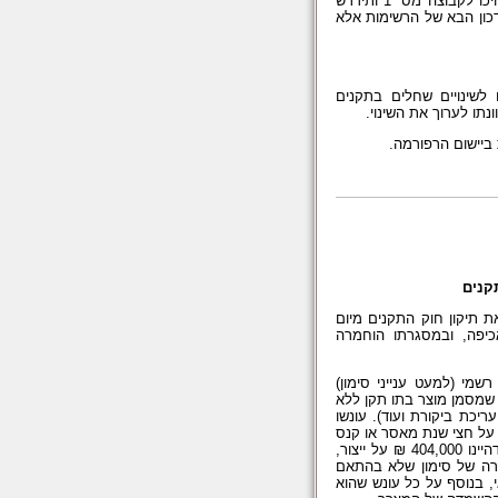
יצויין כי טובין שחל לגביהם תקן רשמי אשר אינם מופיעים בארבע הקבוצות, ישויכו לקבוצה מס` 1 ותידרש
כון הבא של הרשימות אלא
שינויים שחלים בתקנים
תו לערוך את השינוי.
קנים
 תיקון חוק התקנים מיום
האכיפה, ובמסגרתו הוחמרה
שמי (למעט ענייני סימון)
זה הוא גם עונשו של מי שמסמן מוצר בתו תקן ללא
כת ביקורת ועוד). עונשו
 על חצי שנת מאסר או קנס
בגובה 67,300 ₪. במידה ומבצע העבירה הינו תאגיד – עונשו הינו קנס כפול, דהיינו 404,000 ₪ על ייצור,
מוצר שאינו עומד בתקן רשמי, ו – 134,600 ₪ במקרה של סימון שלא בהתאם
 בנוסף על כל עונש שהוא