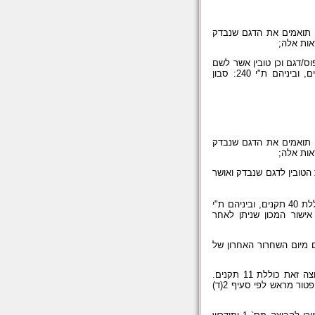
ין תואמים את הדגם שנבדק
אות אלה;
וס/דגם וכן טובין אשר לשם
ביצוע שינויים בהם אין נדרשות פעולות מיוחדות. קבוצה זאת כוללת 20 תקנים, וביניהם ת"י 240: סבון
ין תואמים את הדגם שנבדק
אות אלה;
הטובין לדגם שנבדק ואושר
- טובין שרמת הסיכון הטמונה בהם היא נמוכה. קבוצה זאת כוללת 40 תקנים, וביניהם ת"י
אישור המכון שניתן לאחר
 2 – ב ו – 3, על היבואן להחזיק תיק מוצר לדגם במשך 7 שנים מיום השחרור האחרון של
– טובין המיועדים לשימוש בתעשייה בלבד, ולא ע"י הצרכן. קבוצה זאת כוללת 11 תקנים.
שחרור טובין אלה לא יהא מותנה בקבלת אישור תקן רשמי ממכון ויינתן לגביהם פטור מראש לפי סעיף 2(ד)