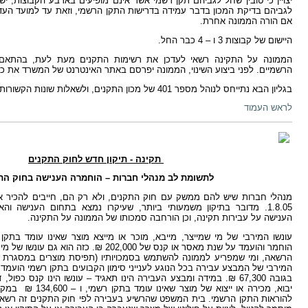
לגביהם בדיקת המכון בדבר עמידה בדרישות התקן הרשמי, וזאת עד למועד העד
אם הורה הממונה אחרת.
היישום של קבוצות 3 ו – 4 כבר החל.
הממונה על התקינה רשאי לעדכן את רשימות התקנים מעת לעת, בהתאם ל
הרשמיים. לפני ביצוע השינוי, הממונה יפרסם באתר האינטרנט של המשרד את כוונ
בגליון הבא נתייחס לנוהל מספר 401 של מכון התקנים, ולשאלות שונות הקשורות ביישום הרפורמה.
לראש העמוד
תקינה - תיקון חדש לחוק התקנים
לתשומת לב מנהלי חברות – הוחמרה הענישה בחוק הת
מנהלי חברות שיש להם ממשק עם חוק התקנים, ולא רק הם, חייבים להכיר את
1.8.05. מדובר בתיקון משמעותי ביותר, שעיקרו נמצא בתחום הענישה ו
הענישה על עבירות תקינה, וכן הורחבה סמכותו של הממונה על התקינה.
עונשו המירבי של מי שמייצר, מייבא, מוכר או מייצא מוצר שאינו עומד בתקן ר
הוחמר והועמד על שנת מאסר או קנס של 202,000 ₪. כ
הרשאה, ומי שמפריע לממונה להשתמש בסמכויותיו (תפיסת מוצרים במסגרת ערי
המירבי של המבצע עבירה בכל הנוגע לענייני סימון הקבועים בתקן רשמי הועמד
יבוא, מכירה או ייצוא של 
להוראות התקן הרשמי. בית המשפט שהרשיע בעבירה לפי חוק התקנים זה רשאי,