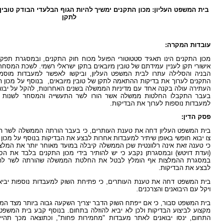
בית המשפט העליון: מכון התקנים ימשיך להיות הגוף הבלעדי הבודק טובין
לתקן
עובדות המקרה:
מכון התקנים הינו תאגיד סטטוטורי הפועל מכוח חוק התקנים, ובמסגרת תפקי
אישורי תקן לעניין עמידתם של טובין מיובאים בתקן ישראלי רשמי. לשכת המס
הבניה והסלילה עתרו לבית המשפט העליון, וביקשו לאפשר למעבדות מוסמכ
התקנים לערוך את בדיקות ההתאמה לתקן של טובין מיובאים, בנוסף על מכון 
העתירה עולה בקנה אחד עם מדיניות הממשלה בשנים האחרונות, להקל על יבוא 
בעבר התקבלו החלטות ממשלה אשר הורו לשר התעשייה והמסחר לשנות את
למעבדות נוספות לערוך את הבדיקות.
פסק הדין:
בית המשפט העליון דחה את טענת העותרים, כי בעבר הורתה הממשלה לשר ה
צו יבוא חופשי באופן שיתיר למעבדות אחרות לבצע את הבדיקות בנוסף על מכו
כי טענה זאת אינה רלוונטית שכן הממשלה קיבלה במועד מאוחר יותר את המלצ
(ועדת דויטש) ובמסגרתן נקבע כי יש להותיר בידי מכון התקנים בלבד את ה
במסגרת ההמלצות אף הומלץ לבטל את החלטת הממשלה שהורתה לשר להתי
לבצע את הבדיקות.
בית המשפט דחה את טענת העותרים, כי פתיחת השוק למעבדות נוספות יביא 
ויקל עם היבואנים והצרכנים.
בית המשפט סבור, כי אם ייפתח השוק הדבר יצריך השקעה גבוה ביותר מצד המע
מקצוע לביצוע הבדיקות ולכן לא יביא להוזלה בתחום. בנוסף קבע בית המשפ
התחום, ינסו יבואנים לאתר מעבדות "מחמירות פחות", וכתוצאה מכך תהייה