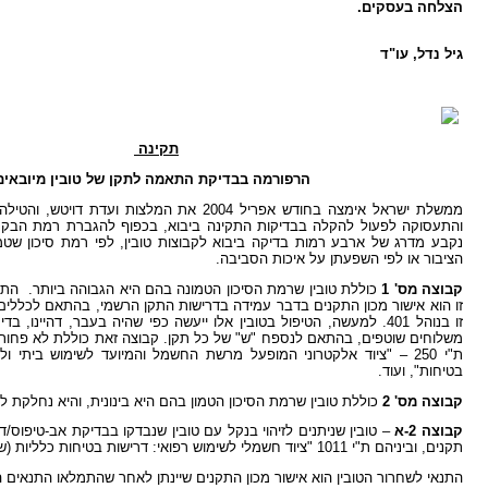
הצלחה בעסקים.
גיל נדל, עו"ד
תקינה
הרפורמה בבדיקת התאמה לתקן של טובין מיובאים
ממשלת ישראל אימצה בחודש אפריל 2004 את המלצות וע
והתעסוקה לפעול להקלה בבדיקות התקינה ביבוא, בכפוף להגברת רמת הבקר
נקבע מדרג של ארבע רמות בדיקה ביבוא לקבוצות טובין, לפי רמת סיכון שטמ
הציבור או לפי השפעתן על איכות הסביבה.
קבוצה מס' 1
כוללת טובין שרמת הסיכון הטמונה בהם היא הגבוהה ביותר. התנ
זו הוא אישור מכון התקנים בדבר עמידה בדרישות התקן הרשמי, בהתאם לכללים 
זו בנוהל 401. למעשה, הטיפול בטובין אלו ייעשה כפי שהיה בעבר, דהיינו,
ת"י 250 – "ציוד אלקטרוני המופעל מרשת החשמל והמיועד לשימוש ביתי ו
בטיחות", ועוד.
קבוצה מס' 2
כוללת טובין שרמת הסיכון הטמון בהם היא בינונית, והיא נחלקת ל
קבוצה 2-א
תקנים, וביניהם ת"י 1011 "ציוד חשמלי לשימוש רפואי: דרישות בטיחות כלליות (שהינם בעלי רישום אמ"ר)"
התנאי לשחרור הטובין הוא אישור מכון התקנים שיינתן לאחר שהתמלאו התנאים 