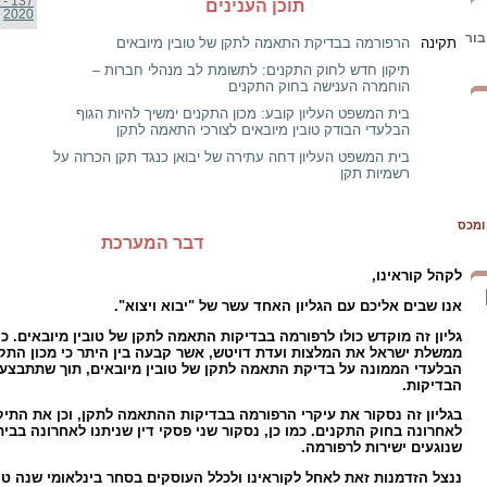
137
תוכן הענינים
2020
בור
תקינה
הרפורמה בבדיקת התאמה לתקן של טובין מיובאים
תיקון חדש לחוק התקנים: לתשומת לב מנהלי חברות –
הוחמרה הענישה בחוק התקנים
בית המשפט העליון קובע: מכון התקנים ימשיך להיות הגוף
הבלעדי הבודק טובין מיובאים לצורכי התאמה לתקן
בית המשפט העליון דחה עתירה של יבואן כנגד תקן הכרזה על
רשמיות תקן
 ומכס
דבר המערכת
לקהל קוראינו,
אנו שבים אליכם עם הגליון האחד עשר של "יבוא ויצוא".
ממשלת ישראל את המלצות ועדת דויטש, אשר קבעה בין היתר כי מכון התקני
הבלעדי הממונה על בדיקת התאמה לתקן של טובין מיובאים, תוך שתתבצע
הבדיקות.
בגליון זה נסקור את עיקרי הרפורמה בבדיקות ההתאמה לתקן, וכן את התי
לאחרונה בחוק התקנים. כמו כן, נסקור שני פסקי דין שניתנו לאחרונה בבי
שנוגעים ישירות לרפורמה.
ננצל הזדמנות זאת לאחל לקוראינו ולכלל העוסקים בסחר בינלאומי שנה ט