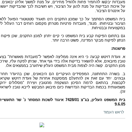
מעבדות יבקשו להחמיר פחות ולהוזיל מחירים, על מנת למשוך אליהן יבואנים.
על איכות הבדיקות על מנת להגן על הציבור, ויש חשיבות לכך שהבדיקות ייעשו 
על אינטרס הציבור.
בית המשפט הסתמך על כך שמכון התקנים הינו תאגיד סטטוטורי הפועל ללא 
הציבור ובטיחותו. מנגד, מעבדות פרטיות מטרתן מקסום רווחים דבר העלול ליצו
במקצועיות ובבטיחות.
גם בתחום הפיקוח קבע בית המשפט כי קיים יתרון למכון התקנים, שכן פיקוח 
הנתון לפיקוח מבקר המדינה, פשוט הרבה יותר.
פרשנות:
א. וועדת דויטש קבעה כי היא אינה ממליצה לאפשר ל"מעבדות מאושרות" בצ
טובין מיובאים, אלא להשאיר בדיקות אלה בידי גוף אחד, שניתן לפקח עליו, שירכז
מכון התקנים. קשה היה לצפות מבית המשפט העליון שיתערב בממצאים אלו.
ב. בשורה התחתונה, המפסידים העיקריים הם היבואנים, שכן בהיעדר תחרות
גבוהים. יחד עם זאת אין להתעלם ממסקנות אחרות של וועדת דויטש שקראו 
לקבוצות, בהתאם לרמת הסיכון הנשקפת מהטובין ויצירת "מסלולים ירוק
משמעותית בכמות הבדיקות הנדרשות כיום מיבואן המבקש לייבא טובין לישראל 
זה).
בית המשפט העליון, בג"צ 7428/01 איגוד לשכות המסחר נ`
9.6.05
לראש העמוד