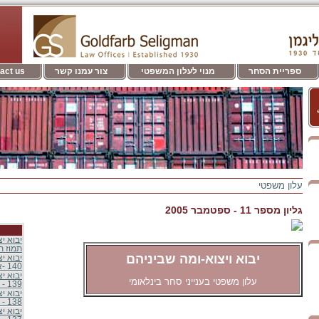
ספריית הסחר
מנוי לעלון המשפטי
צור עמנו קשר
act us
עלון משפטי
גליון מספר 11 - ספטמבר 2005
תמוז תשפ
יבוא ויצוא-ומה שביניהם
יבוא יצ
140 -אלול תש"פ - אוגוסט 2020
יבוא יצ
עלון משפטי בענייני סחר בינלאומי
139 - סיוון תש"פ - יוני 2020
יבוא יצ
138 - ניסן תש"פ - אפריל 2020
יבוא יצ