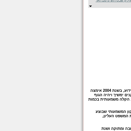
 - גיליון שבט תש"פ פברואר
גליון זה מוקדש כולו לרפורמה בבדיקות התאמה לתקן של טובין מיובאים. כידוע, בשנת 2004 אימצה
ם ימשיך ויהיה הגוף
 הקלה משמעותית בכמות
קון המשמעותי שבוצע
ת המשפט העליון,
ובה ומתוקה ושנת