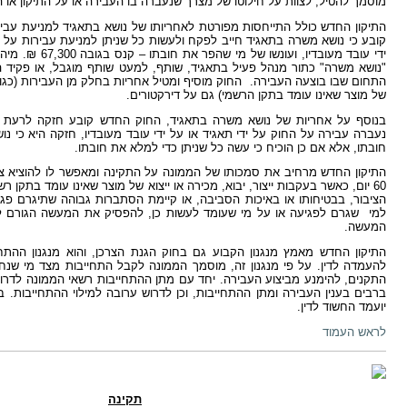
מוסמך להטיל, לצוות על חילוטו של מצרך שנעברה בו העבירה או על התיקון או
התיקון החדש כולל התייחסות מפורטת לאחריותו של נושא בתאגיד למניעת עבי
קובע כי נושא משרה בתאגיד חייב לפקח ולעשות כל שניתן למניעת עבירות על ה
ידי עובד מעובדיו, ועונ
"נושא משרה" כתור מנהל פעיל בתאגיד, שותף, למעט שותף מוגבל, או פקיד
התחום שבו בוצעה העבירה. החוק מוסיף ומטיל אחריות בחלק מן העבירות (כגון ייצ
של מוצר שאינו עומד בתקן הרשמי) גם על דירקטורים.
בנוסף על אחריות של נושא משרה בתאגיד, החוק החדש קובע חזקה לרעת נו
נעברה עבירה על החוק על ידי תאגיד או על ידי עובד מעובדיו, חזקה היא כי 
חובתו, אלא אם כן הוכיח כי עשה כל שניתן כדי למלא את חובתו.
התיקון החדש מרחיב את סמכותו של הממונה על התקינה ומאפשר לו להוציא צו
60 יום, כאשר בעקבות ייצור, יבוא, מכירה או ייצוא של מוצר שאינו עומד בתקן 
הציבור, בבטיחותו או באיכות הסביבה, או קיימת הסתברות גבוהה שתיגרם פגיע
למי שגרם לפגיעה או על מי שעומד לעשות כן, להפסיק את המעשה הגורם לפ
המעשה.
התיקון החדש מאמץ מנגנון הקבוע גם בחוק הגנת הצרכן, והוא מנגנון ההת
להעמדה לדין. על פי מנגנון זה, מוסמך הממונה לקבל התחייבות מצד מי שנח
התקנים, להימנע מביצוע העבירה. יחד עם מתן ההתחייבות רשאי הממונה לדר
ברבים בענין העבירה ומתן ההתחייבות, וכן לדרוש ערובה למילוי ההתחייבות. 
יועמד החשוד לדין.
לראש העמוד
תקינה