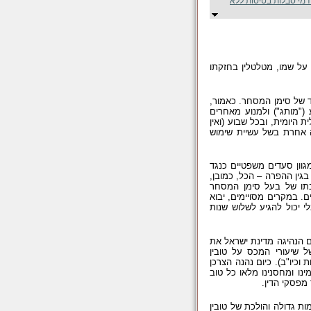
דמי סבלות בטיסות ללא
 על שמו, מטלטלין בחזקתו
ד של סימן המסחר. כאמור,
("מותג") ולמנוע מאחרים
היומית, ובכל שבוע (ואין
ה אחרת בשל עשיית שימוש
וון סעדים משפטיים כנגד
גין ההפרה – הכל, כמובן,
תו של בעל סימן המסחר
ים. במקרים מסויימים, יבוא
י יכול להגיע לשלוש שנות
ם הנהיגה מדינת ישראל את
 שיעורי המכס על טובין
וכיו"ב). כיום נהנה הצרכן
נו ומחסנינו מלאו כל טוב
מפסקי הדין.
ת גדולה והולכת של טובין