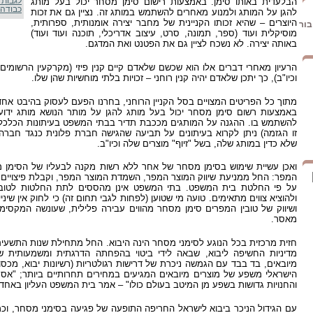
לגבות 
הבלעדית באותו סימן. באמצעות רישום סימן מסחר יכול בעל מותג
כבודה
להגן על המותג ולמנוע מאחרים להשתמש במותג זה. נציין גם את זכות
היוצרים – שהיא זכותו הקניינית של מחבר יצירה אומנותית, ספרותית,
בור
מוסיקלית ועוד (ספר, תמונה, סרט, עיצוב אדריכלי, תוכנה ועוד ועוד)
באותה יצירה. לא נשכח לציין גם את הפטנט ואת המדגם.
הרעיון מאחרי דברים אלו הוא שכשם שלאדם קיים קנין פיזי (מקרקעין הרשומים
וכיו"ב), כך יתכן שלאדם יהיה קנין רוחני – זכויות בלתי מוחשיות שהן שלו.
מתוך כל הפריטים המצויים בסל הקניין הרוחני, בחרנו הפעם לעסוק בהיבט אח
באמצעות רשום סימן מסחר יכול בעל מותג להגן על מותר הנושא מותג ידוע 
להשתמש בו. ההגנה על המותגים מככבת תדיר בבתי המשפט בעיתונות הכלכלית 
זו הגזמה) ניתן לקרוא בעיתונים על תביעה שהגישה חברת פלונית כנגד חבר
שלא כדין במותג שלה, בשל "זיוף" מוצרים שלה וכיו"ב.
ואכן עשיית שימוש בסימן מסחר של אחר ללא רשות מקנה לבעליו של הסימן מג
המפר: החל ממניעת שיווק המוצר המפר, השמדת המוצר המפר, וקבלת פיצויים ב
על פי החלטת בית המשפט. בתי המשפט אינן מהססים לתת החלטות לטוב
ולהוציא צווים מתאימים. טועה מי שטוען (לפחות לגבי תחום זה) כי לחוק אין שיני
ושיווק של טובין המפרים סימן מסחר מהווים עבירה פלילית, שעונשה המקסימל
מאסר.
חזית מרכזית בכל הנוגע לסימני מסחר הינה היבוא. החל מתחילת שנות התשעי
מדיניות החשיפה ליבוא, שבאה לידי ביטוי בהפחתה הדרגתית ומשמעותית של
מיובאים, בד בבד עם הגמשה ניכרת של דרישות רגולטריות (רשיונות יבוא, מכסות 
הישראלי משפע של מוצרים מיובאים המגיעים במחירים תחרותיים ביותר; "אסמי
והחנויות גדושות בשפע מן המיטב בעולם כולו" – אמר בית המשפט העליון באחד 
עם הגידול הניכר ביבוא לישראל החריפה התופעה של פגיעה בסימני מסחר, וכמו