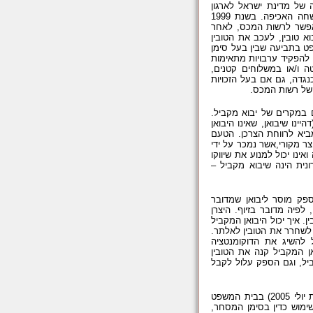
של מדינת ישראל לארגון
הסחר העולמי, וחתימתה על הסכם הטריפס הדן בהגנה על קנין רוחני, הוקשחה האכיפה. בשנת 1999
אפשר לרשות המכס, לאחר
א טובין, לעכב את הטובין
ט בתביעה שבין בעל סימן
להפקיד ערבויות מתאימות
 ו/או במשלוחים קטנים,
נגדה, גם אם בעל הזכויות
 של רשות המכס.
ם במקרים של יבוא מקביל.
נו שיבואן, שאינו היבואן
מביא לרווחת הצרכן. הטעם
ר מקורי,אשר נמכר על ידי
ינו יכול למנוע את שיווקו
ונית הינה שיבוא מקביל –
פק מוסר ליבואן שמדובר
לפיה מדובר בזיוף. היצרן
 איך יכול היבואן המקביל
לשחרר את הטובין לאלתר.
 להשיג את הדוקומנטציה
ן המקביל קנה את הטובין
ביל, וגם הספק עלול לקבל
התרחיש הנ"ל אינו דמיוני, אלא התקיים במציאות בתיק שנדון לאחרונה (תחילת יולי 2005) בבית המשפט
ימוש כדין בסימן המסחר,