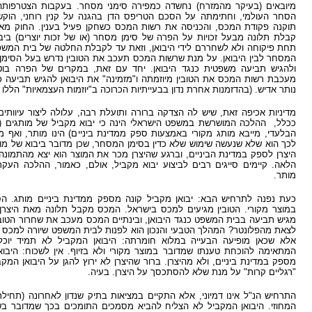
מיובאים (בעיקר מהמזרח) נחשדה כמפירה סימני מסחר. בעקבות הצטרפותה 
תוקנה פקודת המכס, והכניסה את רשות המכס כשחקן פעיל בענין. החוק מ
קבלת תלונה מבעל זכויות על הפרה של סימן מסחר (או של זכות יוצרים) ביבו
תחת פיקוחה ולא לשחררם לידי היבואן, וזאת עד לקבלת החלטה של בית המשפ
המסחר לבין היבואן. על מנת שרשות המכס תעכב את הטובין נדרש בעל הסימן 
ולהגיש תביעה משפטית כנגד היבואן. יחד עם זאת, במקרים של הפרה בוטה
מעכבת רשות המכס את הטובין מיוזמתה ו"מזמינה" את היבואן להגיש תביעה כ
נותר אדיש. (בהדזמנות אחרת נדון בבעייתיות הכרוכה ב"יוזמות העצמאיות" הללו
מדיניות אכיפה זאת, שיש לה הצדקה ברורה ותועלת רבה, עלולה ליצור עיוותי
ככלל, ההלכה המושרשת במשפט הישראלי הינה כי יבוא מקביל של מותגים (דהיי
הבלעדי, מייבא מותג מקורי באמצעות ספק ממדינת ביניים) הינו מותר, ואף 
לכך הוא שלא שנעשה שימוש שלא כדין בסימן המסחר, שכן מדובר ביבוא של מוצ
היצרן לספק במדינת הביניים, וברגע שהיצרן מכר את המוצר הוא יצא מהתמונה וא
הלאה. קיימים סייגים רבים לביצוע יבוא מקביל, אולם, כאמור, ההלכה העקר
מותר.
כעת נפנה לתרחיש הבא: יבואן מקביל קונה מספק ממדינת ביניים מותג. הס
במוצר מקורי. הטובין מגיעים למכס בישראל. המכס מקבל תלונה מאת היצרן, 
מגיש תביעה בבית המשפט כנגד היבואן, ובינתיים המכס מעכב את שחרור הטובין.
לצאת מהפלונטר? המהלך הטבעי והנכון הוא לפנות לבית המשפט שיורה למכס 
אלא שכאן מופיעה הבעייה במלוא חומרתה: היבואן המקביל לא תמיד יוכל
המתאימה להוכחת טענתו שמדובר במוצר מקורי ולא בזיוף. אין לשכוח: היבוא
מספק במדינת ביניים, ולא מהיצרן. ברור שהיצרן לא ירוץ להגן על היבואן המק
"רגליים קרות" על מנת שלא להסתכסך על היצרן. בעיה.
המחוזי. היבואן המקביל לא הצליח להביא מסמכים התומכים בכך שמדובר בש