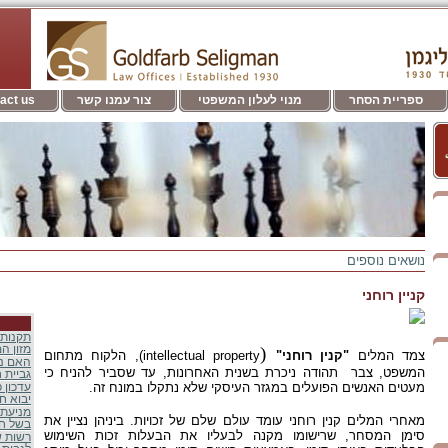
ספריית הסחר
מנוי לעלון המשפטי
צור עמנו קשר
act us
נושאים נוספים
קניין רוחני
תקנות 
(
מזון ה
צמד המלים
"קנין רוחני"
intellectual property), הלקוח מתחום
האם ני
המשפט, צבר תהודה ניכרת בשנית האחרונות, עד שסביר להניח כי
גביית 
מעטים האנשים הפועלים במגזר העיסקי שלא נתקלו במונח זה.
עדכון פ
יבוא ח
מניעת 
מאחרי המלים קנין רוחני עומד עולם שלם של זכויות. ביניהן נציין את
בשל חר
סימן המסחר, שרישומו מקנה לבעליו את הבעלות זכות השימוש
רשות ש