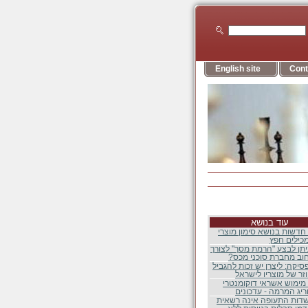
English site
Cont
עוד בנושא
חדשות בנושא סימון מוצרי
מכילים חפץ
תן לבצע "הרמת מסך" לצורך
חוב מחברת סוכני מכס?
סיקה: ליצרן יש זכות להגביל
וזר של מוצריו לישראל
מימוש אשראי דוקומנטרי
יג המרמה - עדכונים
דות התעופה אינה רשאית