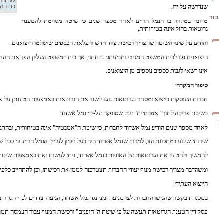
לגבות 
שנדרשה על ידו.
כבודה
בור
מדובר במקרה בו הנמל הודיע לאחר מספר שנים כי שיטה מסוימת להטענת
גרוטאות ברזל אינה בטיחותית,
והודיע על שינוי השיטה שהצריך רכישת ציוד חדש והעלאת הכספים שישלמו היצואנים.
היצואנים פנו לבית המשפט המחוזי ותביעתם נדחתה, אך בית המשפט העליון הפך את ההחל
אינו רשאי לגבות כספים נוספים מן היצואנים.
סיפור המקרה
:
חברות העוסקות בייצוא ומסחר בגרוטאות נהגו לשגר את הגרוטאות באמצעות הטענתן על או
בשיטת פריקה לתוך "אמבטיית" ענק שסופקה על-ידי נמל אשדוד.
לאחר מספר שנים הודיע נמל אשדוד לחברות, כי שיטת ה"אמבטיה" אינה בטיחותית, ובהתא
שירותי שינוע במתכונת הזו, למרות שנמל אשדוד היה בעל זיכיון לעניין. הנמל הודיע כי ככל 
להמשיך ולהטעין את הגרוטאות על האוניות בנמל אשדוד, ניתן לעשות זאת באמצעות שיטת 
ומשהדבר מצריך רכישת מנוף יעודי החברות תצטרכנה לממן את רכישתו, וכן להתחייב כלפי
הייצוא העתידי.
במסגרת בקשה שהגישו החברות לצו מניעה זמני נגד נמל אשדוד, הגיעו הצדדים לכדי הסדר בי
פסק דין הטענת הגרוטאות תעשה על פי שיטת ה"חופנים" ורכישת המנוף עבור העמסה תמומן