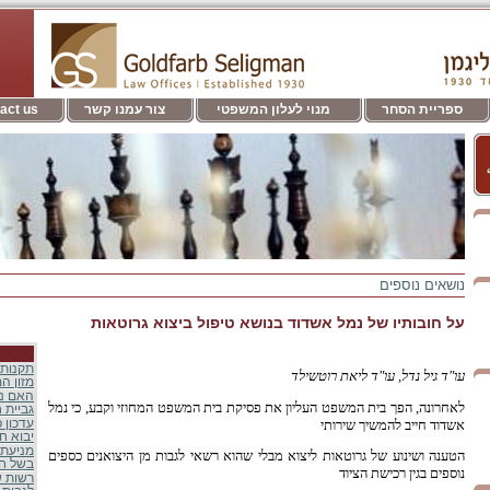
ספריית הסחר
מנוי לעלון המשפטי
צור עמנו קשר
act us
נושאים נוספים
על חובותיו של נמל אשדוד בנושא טיפול ביצוא גרוטאות
תקנות 
עו"ד גיל נדל, עו"ד ליאת רוטשילד
מזון ה
האם ני
לאחרונה, הפך בית המשפט העליון את פסיקת בית המשפט המחוזי וקבע, כי נמל
גביית 
אשדוד חייב להמשיך שירותי
עדכון פ
יבוא ח
מניעת 
הטענה ושינוע של גרוטאות ליצוא מבלי שהוא רשאי לגבות מן היצואנים כספים
בשל חר
נוספים בגין רכישת הציוד
רשות ש