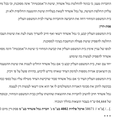
החברות טענו, כי בניגוד להחלטת נמל אשדוד, שיטת ה"אמבטיות" אינה מסוכנת, וכי בכל מ
עליהן החלפת השיטה, על נמל אשדוד לשאת בעלויות שיטת ההטענה החלופית ולא הן.
בית המשפט המחוזי דחה את התביעה והחברות ערערו לבית המשפט העליון.
פסק-הדין
:
בית המשפט העליון קבע, כי נמל אשדוד רשאי ואף חייב להעריך מעת לעת את שיטות העבוד
החלטה להפסיק שיטת פעולה הנחשבת בעיניו למסוכנת.
לגופו של עניין אימץ בית המשפט העליון את קביעת המחוזי כי שיטת ה"אמבטיה" הינה מסוכ
אשדוד להפסיק לעשות בה שימוש.
יחד עם זאת, בית המשפט העליון קבע כי אם נמל אשדוד החליט לשנות את שיטת ההטענה, 
מן היצואנים אגרות נוספות למימון הציוד שאותו נדרש לרכוש, בהיותו פועל על פי זיכיון.
בית המשפט העליון העיר כי אם נמל אשדוד סבור שרכישת הציוד מטילה עליו נטל כספי כבד,
בבקשה לתקן את סכומי האגרות המשולמים לו אך הוא אינו רשאי לעשות דין לעצמו.
נמל אשדוד חויב להשיב לחברות את ההוצאות שהושתו עליהן בבית המשפט המחוזי, ובנוסף
של 04,444 ש"ח בעבור הוצאות בהליך הנוכחי.
.]..../ ]ע"א // 58671
ארבל פלדות 4002 בע"מ נ' חברת נמל אשדוד בע"מ
פסק-דין מיום 0
* * *