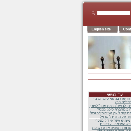
English site
Cont
עוד בנושא
חדשות בנושא סימון מוצרי
מכילים חפץ
תן לבצע "הרמת מסך" לצורך
חוב מחברת סוכני מכס?
סיקה: ליצרן יש זכות להגביל
וזר של מוצריו לישראל
מימוש אשראי דוקומנטרי
יג המרמה - עדכונים
דות התעופה אינה רשאית